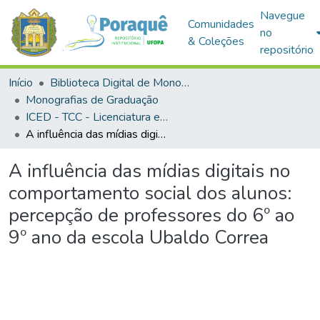
Navegue
Comunidades
no
& Coleções
repositório
Início
Biblioteca Digital de Monografias (BDM)
Monografias de Graduação
ICED - TCC - Licenciatura em Informática Educacional
A influência das mídias digitais no comportamento social dos alunos: percepção de professores do 6º ao 9º ano da escola Ubaldo Correa
A influência das mídias digitais no
comportamento social dos alunos:
percepção de professores do 6º ao
9º ano da escola Ubaldo Correa