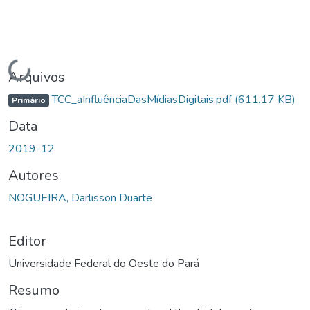
Carregando...
Arquivos
TCC_aInfluênciaDasMídiasDigitais.pdf
(611.17 KB)
Primário
Data
2019-12
Autores
NOGUEIRA, Darlisson Duarte
Editor
Universidade Federal do Oeste do Pará
Resumo