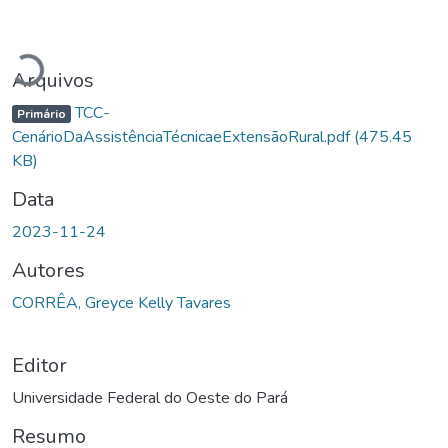
Carregando...
Arquivos
TCC-
Primário
CenárioDaAssistênciaTécnicaeExtensãoRural.pdf
(475.45
KB)
Data
2023-11-24
Autores
CORRÊA, Greyce Kelly Tavares
Editor
Universidade Federal do Oeste do Pará
Resumo