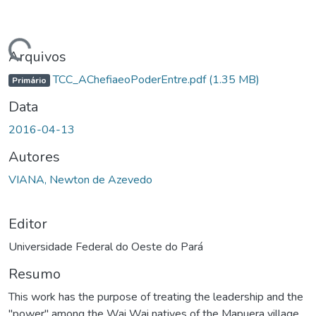
Carregando...
Arquivos
TCC_AChefiaeoPoderEntre.pdf
(1.35 MB)
Primário
Data
2016-04-13
Autores
VIANA, Newton de Azevedo
Editor
Universidade Federal do Oeste do Pará
Resumo
This work has the purpose of treating the leadership and the
"power" among the Wai Wai natives of the Mapuera village