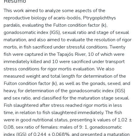
Resumo
This work aimed to analyze some aspects of the
reproductive biology of acaris-bodós, Ptrygoplichthys
pardalis, evaluating the Fulton condition factor (k),
gonadosomatic index (IGS), sexual ratio and stage of sexual
maturation, and also aimed to evaluate the resolution of rigor
mortis, in fish sacrificed under stressful conditions. Twenty
fish were captured in the Tapajós River, 10 of which were
immediately killed and 10 were sacrificed under transport
stress conditions for rigor mortis evaluation. We also
measured weight and total length for determination of the
Fulton condition factor (k), as well as the gonads, sexed, and
heavy, for determination of the gonadosomatic index (IGS)
and sex ratio, and classified for the maturation stage sexual.
Fish slaughtered after stress reached rigor mortis in less
time, in relation to fish slaughtered immediately. The fish
were in good nutritional status, presenting k values of 1,02 ±
0,08, sex ratio of females: males of 9: 1, gonadosomatic
index (IGS) of 0,244 ± 0,068%, and presented a maturation