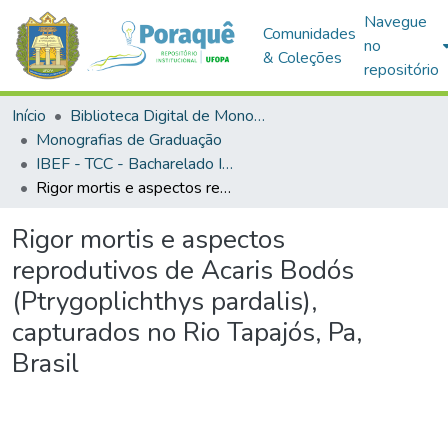
Navegue
Comunidades
no
& Coleções
repositório
Início
Biblioteca Digital de Monografias (BDM)
Monografias de Graduação
IBEF - TCC - Bacharelado Interdisciplinar em Ciências Agrárias
Rigor mortis e aspectos reprodutivos de Acaris Bodós (Ptrygoplichthys pardalis), capturados no Rio Tapajós, Pa, Brasil
Rigor mortis e aspectos
reprodutivos de Acaris Bodós
(Ptrygoplichthys pardalis),
capturados no Rio Tapajós, Pa,
Brasil