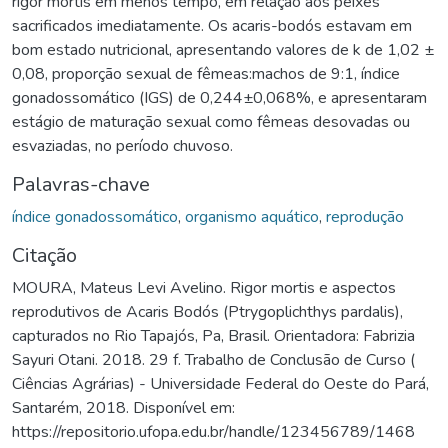
rigor mortis em menos tempo, em relação aos peixes
sacrificados imediatamente. Os acaris-bodós estavam em
bom estado nutricional, apresentando valores de k de 1,02 ±
0,08, proporção sexual de fêmeas:machos de 9:1, índice
gonadossomático (IGS) de 0,244±0,068%, e apresentaram
estágio de maturação sexual como fêmeas desovadas ou
esvaziadas, no período chuvoso.
Palavras-chave
índice gonadossomático
,
organismo aquático
,
reprodução
Citação
MOURA, Mateus Levi Avelino. Rigor mortis e aspectos
reprodutivos de Acaris Bodós (Ptrygoplichthys pardalis),
capturados no Rio Tapajós, Pa, Brasil. Orientadora: Fabrizia
Sayuri Otani. 2018. 29 f. Trabalho de Conclusão de Curso (
Ciências Agrárias) - Universidade Federal do Oeste do Pará,
Santarém, 2018. Disponível em:
https://repositorio.ufopa.edu.br/handle/123456789/1468