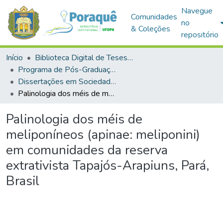
Navegue
Comunidades
no
& Coleções
repositório
Início
Biblioteca Digital de Teses e Dissertações (BDTD)
Programa de Pós-Graduação em Sociedade, Ambiente e Qualidade de Vida (PPGSAQ)
Dissertações em Sociedade, Ambiente e Qualidade de Vida (Mestrado)
Palinologia dos méis de meliponíneos (apinae: meliponini) em comunidades da reserva extrativista Tapajós-Arapiuns, Pará, Brasil
Palinologia dos méis de
meliponíneos (apinae: meliponini)
em comunidades da reserva
extrativista Tapajós-Arapiuns, Pará,
Brasil