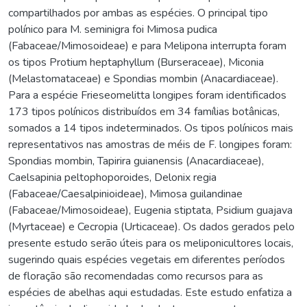
compartilhados por ambas as espécies. O principal tipo
polínico para M. seminigra foi Mimosa pudica
(Fabaceae/Mimosoideae) e para Melipona interrupta foram
os tipos Protium heptaphyllum (Burseraceae), Miconia
(Melastomataceae) e Spondias mombin (Anacardiaceae).
Para a espécie Frieseomelitta longipes foram identificados
173 tipos polínicos distribuídos em 34 famílias botânicas,
somados a 14 tipos indeterminados. Os tipos polínicos mais
representativos nas amostras de méis de F. longipes foram:
Spondias mombin, Tapirira guianensis (Anacardiaceae),
Caelsapinia peltophoporoides, Delonix regia
(Fabaceae/Caesalpinioideae), Mimosa guilandinae
(Fabaceae/Mimosoideae), Eugenia stiptata, Psidium guajava
(Myrtaceae) e Cecropia (Urticaceae). Os dados gerados pelo
presente estudo serão úteis para os meliponicultores locais,
sugerindo quais espécies vegetais em diferentes períodos
de floração são recomendadas como recursos para as
espécies de abelhas aqui estudadas. Este estudo enfatiza a