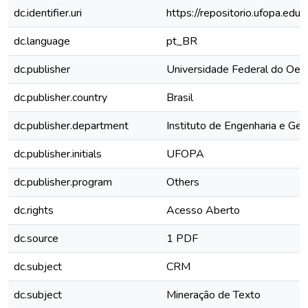
dc.identifier.uri
https://repositorio.ufopa.e
dc.language
pt_BR
dc.publisher
Universidade Federal do Oes
dc.publisher.country
Brasil
dc.publisher.department
Instituto de Engenharia e Geo
dc.publisher.initials
UFOPA
dc.publisher.program
Others
dc.rights
Acesso Aberto
dc.source
1 PDF
dc.subject
CRM
dc.subject
Mineração de Texto