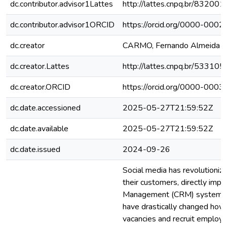
dc.contributor.advisor1Lattes
http://lattes.cnpq.br/8320
dc.contributor.advisor1ORCID
https://orcid.org/0000-00
dc.creator
CARMO, Fernando Almeida d
dc.creator.Lattes
http://lattes.cnpq.br/5331
dc.creator.ORCID
https://orcid.org/0000-00
dc.date.accessioned
2025-05-27T21:59:52Z
dc.date.available
2025-05-27T21:59:52Z
dc.date.issued
2024-09-26
Social media has revolutioni
their customers, directly imp
Management (CRM) systems. 
have drastically changed how
vacancies and recruit employe