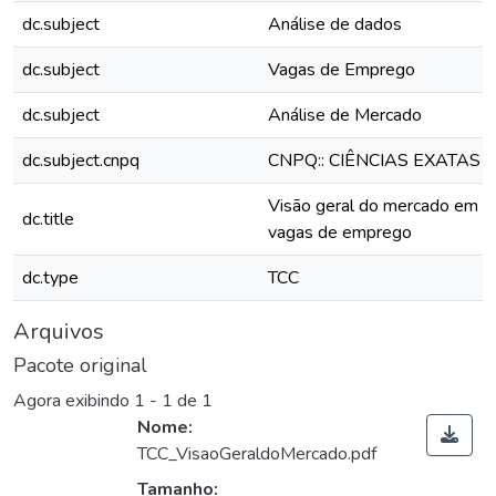
dc.subject
Análise de dados
dc.subject
Vagas de Emprego
dc.subject
Análise de Mercado
dc.subject.cnpq
CNPQ:: CIÊNCIAS EXATAS 
Visão geral do mercado em 
dc.title
vagas de emprego
dc.type
TCC
Arquivos
Pacote original
Agora exibindo
1 - 1 de 1
Nome:
TCC_VisaoGeraldoMercado.pdf
Tamanho: