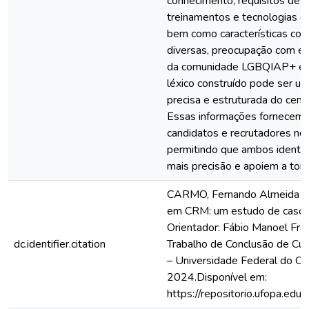
conhecimento, requisitos de ex
treinamentos e tecnologias q
bem como características com
diversas, preocupação com eq
da comunidade LGBQIAP+ e di
léxico construído pode ser u
precisa e estruturada do cen
Essas informações fornecem 
candidatos e recrutadores no
permitindo que ambos identif
mais precisão e apoiem a tom
CARMO, Fernando Almeida do
em CRM: um estudo de caso 
Orientador: Fábio Manoel Fra
dc.identifier.citation
Trabalho de Conclusão de Cur
– Universidade Federal do Oe
2024.Disponível em:
https://repositorio.ufopa.e