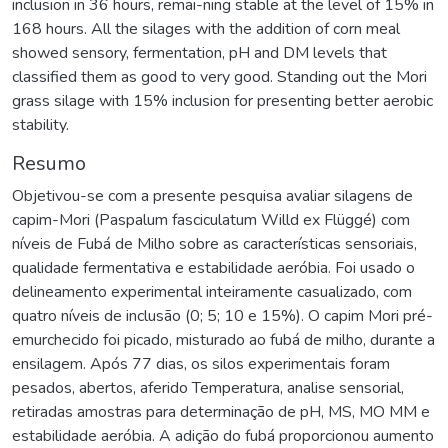
inclusion in 36 hours, remai-ning stable at the level of 15% in
168 hours. All the silages with the addition of corn meal
showed sensory, fermentation, pH and DM levels that
classified them as good to very good. Standing out the Mori
grass silage with 15% inclusion for presenting better aerobic
stability.
Resumo
Objetivou-se com a presente pesquisa avaliar silagens de
capim-Mori (Paspalum fasciculatum Willd ex Flüggé) com
níveis de Fubá de Milho sobre as características sensoriais,
qualidade fermentativa e estabilidade aeróbia. Foi usado o
delineamento experimental inteiramente casualizado, com
quatro níveis de inclusão (0; 5; 10 e 15%). O capim Mori pré-
emurchecido foi picado, misturado ao fubá de milho, durante a
ensilagem. Após 77 dias, os silos experimentais foram
pesados, abertos, aferido Temperatura, analise sensorial,
retiradas amostras para determinação de pH, MS, MO MM e
estabilidade aeróbia. A adição do fubá proporcionou aumento