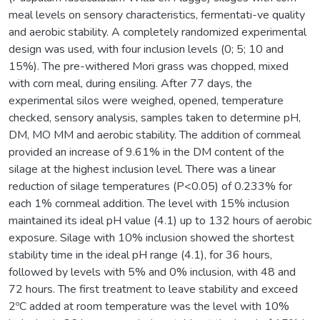
meal levels on sensory characteristics, fermentati-ve quality
and aerobic stability. A completely randomized experimental
design was used, with four inclusion levels (0; 5; 10 and
15%). The pre-withered Mori grass was chopped, mixed
with corn meal, during ensiling. After 77 days, the
experimental silos were weighed, opened, temperature
checked, sensory analysis, samples taken to determine pH,
DM, MO MM and aerobic stability. The addition of cornmeal
provided an increase of 9.61% in the DM content of the
silage at the highest inclusion level. There was a linear
reduction of silage temperatures (P<0.05) of 0.233% for
each 1% cornmeal addition. The level with 15% inclusion
maintained its ideal pH value (4.1) up to 132 hours of aerobic
exposure. Silage with 10% inclusion showed the shortest
stability time in the ideal pH range (4.1), for 36 hours,
followed by levels with 5% and 0% inclusion, with 48 and
72 hours. The first treatment to leave stability and exceed
2ºC added at room temperature was the level with 10%