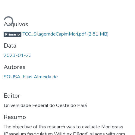
rregando...
Arquivos
TCC_SilagemdeCapimMori.pdf
(2.81 MB)
Primário
Data
2023-01-23
Autores
SOUSA, Elias Almeida de
Editor
Universidade Federal do Oeste do Pará
Resumo
The objective of this research was to evaluate Mori grass
(Paspalum fasciculatum Willd ex Flüggé) silages with corn