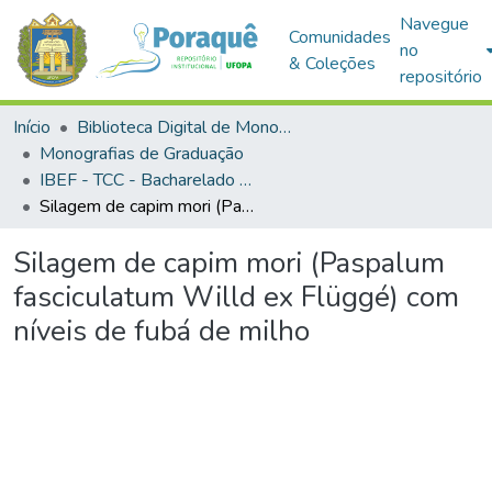
Navegue
Comunidades
no
& Coleções
repositório
Início
Biblioteca Digital de Monografias (BDM)
Monografias de Graduação
IBEF - TCC - Bacharelado em Zootecnia
Silagem de capim mori (Paspalum fasciculatum Willd ex Flüggé) com níveis de fubá de milho
Silagem de capim mori (Paspalum
fasciculatum Willd ex Flüggé) com
níveis de fubá de milho