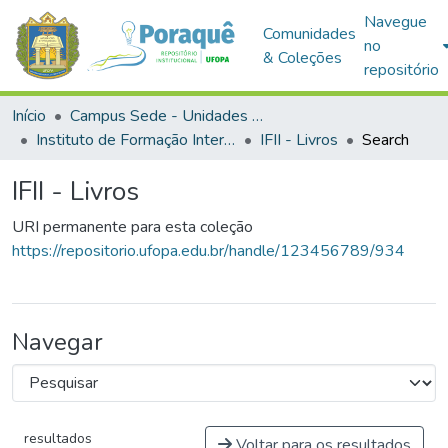
Navegue
Comunidades
no
& Coleções
repositório
Início
Campus Sede - Unidades Acadêmicas
Instituto de Formação Interdisciplinar e Intercultural
IFII - Livros
Search
IFII - Livros
URI permanente para esta coleção
https://repositorio.ufopa.edu.br/handle/123456789/934
Navegar
resultados
Voltar para os resultados