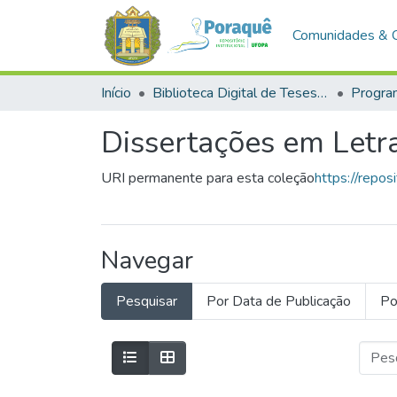
Comunidades & 
Início
Biblioteca Digital de Teses e Dissertações (BDTD)
Dissertações em Letr
URI permanente para esta coleção
https://repo
Navegar
Pesquisar
Por Data de Publicação
Po