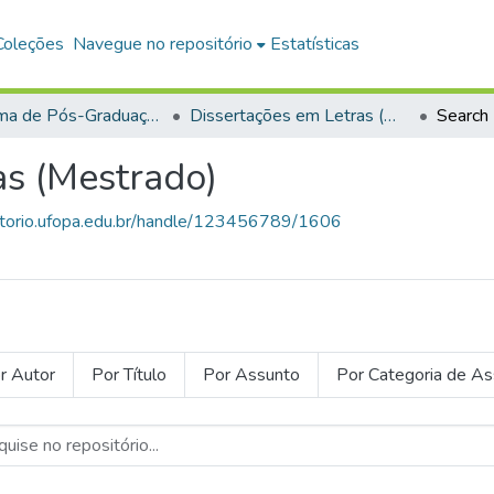
Coleções
Navegue no repositório
Estatísticas
Programa de Pós-Graduação em Letras (PPGL)
Dissertações em Letras (Mestrado)
Search
as (Mestrado)
sitorio.ufopa.edu.br/handle/123456789/1606
r Autor
Por Título
Por Assunto
Por Categoria de A