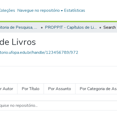
Coleções
Navegue no repositório
Estatísticas
Pró-Reitoria de Pesquisa, Pós-Graduação e Inovação Tecnológica
PROPPIT - Capítulos de Livros
Search
de Livros
sitorio.ufopa.edu.br/handle/123456789/972
r Autor
Por Título
Por Assunto
Por Categoria de A