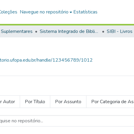
Coleções
Navegue no repositório
Estatísticas
 Suplementares
Sistema Integrado de Bibliotecas
SIBI - Livros
sitorio.ufopa.edu.br/handle/123456789/1012
r Autor
Por Título
Por Assunto
Por Categoria de A