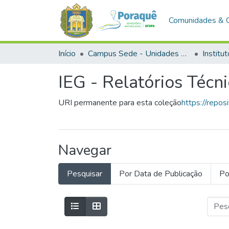
Comunidades & 
Início
Campus Sede - Unidades Acadêmicas
IEG - Relatórios Técn
URI permanente para esta coleção
https://repo
Navegar
Pesquisar
Por Data de Publicação
Po