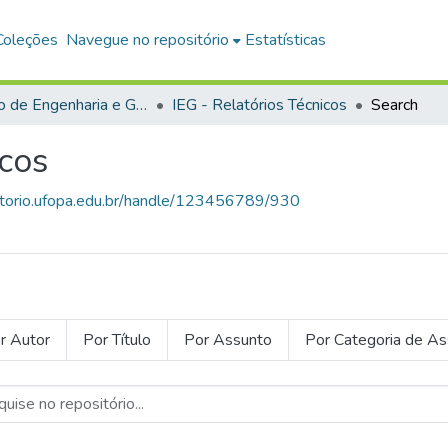
Coleções
Navegue no repositório
Estatísticas
Instituto de Engenharia e Geociências
IEG - Relatórios Técnicos
Search
icos
sitorio.ufopa.edu.br/handle/123456789/930
r Autor
Por Título
Por Assunto
Por Categoria de A