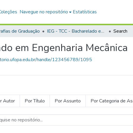
Coleções
Navegue no repositório
Estatísticas
afias de Graduação
IEG - TCC - Bacharelado em Engenharia Mecânica
Search
ado em Engenharia Mecânica
sitorio.ufopa.edu.br/handle/123456789/1095
r Autor
Por Título
Por Assunto
Por Categoria de A