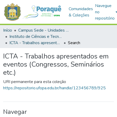
Navegue
Comunidades
no
& Coleções
repositório
Início
Campus Sede - Unidades Acadêmicas
Instituto de Ciências e Tecnologia das Águas
ICTA - Trabalhos apresentados em eventos (Congressos, Seminários etc.)
Search
ICTA - Trabalhos apresentados em
eventos (Congressos, Seminários
etc.)
URI permanente para esta coleção
https://repositorio.ufopa.edu.br/handle/123456789/925
Navegar