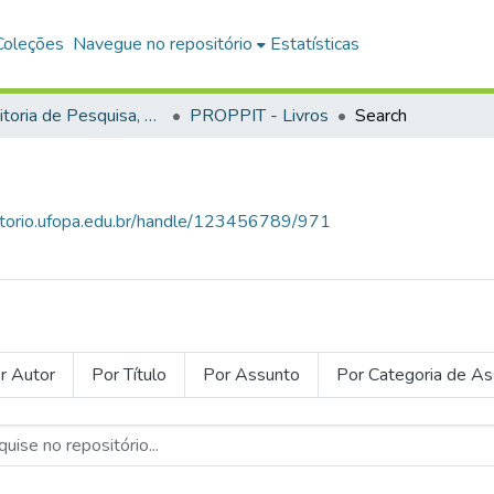
Coleções
Navegue no repositório
Estatísticas
Pró-Reitoria de Pesquisa, Pós-Graduação e Inovação Tecnológica
PROPPIT - Livros
Search
sitorio.ufopa.edu.br/handle/123456789/971
r Autor
Por Título
Por Assunto
Por Categoria de A