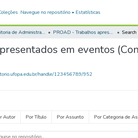
Coleções
Navegue no repositório
Estatísticas
Pró-Reitoria de Administração
PROAD - Trabalhos apresentados em eventos (Congressos, Seminários etc.)
Search
presentados em eventos (Con
sitorio.ufopa.edu.br/handle/123456789/952
r Autor
Por Título
Por Assunto
Por Categoria de A