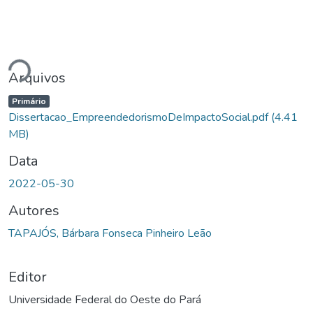
rregando...
Arquivos
Primário
Dissertacao_EmpreendedorismoDeImpactoSocial.pdf
(4.41
MB)
Data
2022-05-30
Autores
TAPAJÓS, Bárbara Fonseca Pinheiro Leão
Editor
Universidade Federal do Oeste do Pará