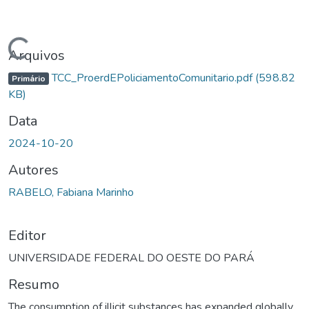
egando...
Arquivos
TCC_ProerdEPoliciamentoComunitario.pdf
(598.82
Primário
KB)
Data
2024-10-20
Autores
RABELO, Fabiana Marinho
Editor
UNIVERSIDADE FEDERAL DO OESTE DO PARÁ
Resumo
The consumption of illicit substances has expanded globally