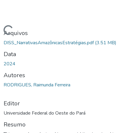
egando...
Arquivos
DISS_NarrativasAmazônicasEstratégias.pdf
(3.51 MB)
Data
2024
Autores
RODRIGUES, Raimunda Ferreira
Editor
Universidade Federal do Oeste do Pará
Resumo