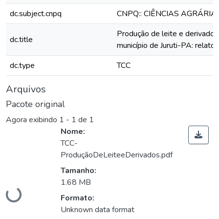
dc.subject.cnpq
CNPQ:: CIÊNCIAS AGRÁRIA
Produção de leite e derivados
dc.title
município de Juruti-PA: relato
dc.type
TCC
Arquivos
Pacote original
Agora exibindo
1 - 1 de 1
Nome:
TCC-
ProduçãoDeLeiteeDerivados.pdf
Tamanho:
1.68 MB
Carregando...
Formato:
Unknown data format