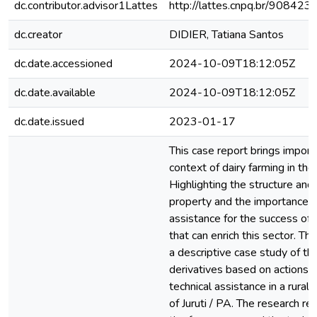
dc.contributor.advisor1Lattes
http://lattes.cnpq.br/9084
dc.creator
DIDIER, Tatiana Santos
dc.date.accessioned
2024-10-09T18:12:05Z
dc.date.available
2024-10-09T18:12:05Z
dc.date.issued
2023-01-17
This case report brings import
context of dairy farming in the 
Highlighting the structure and f
property and the importance of
assistance for the success of p
that can enrich this sector. Th
a descriptive case study of the
derivatives based on actions c
technical assistance in a rural 
of Juruti / PA. The research r