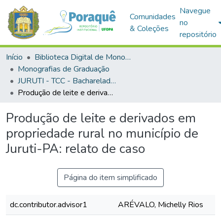
Navegue
Comunidades
no
& Coleções
repositório
Início
Biblioteca Digital de Monografias (BDM)
Monografias de Graduação
JURUTI - TCC - Bacharelado em Agronomia
Produção de leite e derivados em propriedade rural no município de Juruti-PA: relato de caso
Produção de leite e derivados em
propriedade rural no município de
Juruti-PA: relato de caso
Página do item simplificado
dc.contributor.advisor1
ARÉVALO, Michelly Rios