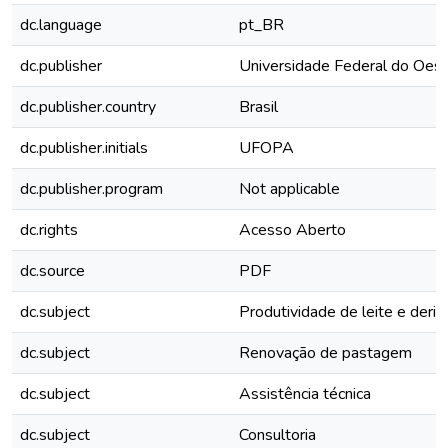
dc.language
pt_BR
dc.publisher
Universidade Federal do Oest
dc.publisher.country
Brasil
dc.publisher.initials
UFOPA
dc.publisher.program
Not applicable
dc.rights
Acesso Aberto
dc.source
PDF
dc.subject
Produtividade de leite e deri
dc.subject
Renovação de pastagem
dc.subject
Assistência técnica
dc.subject
Consultoria