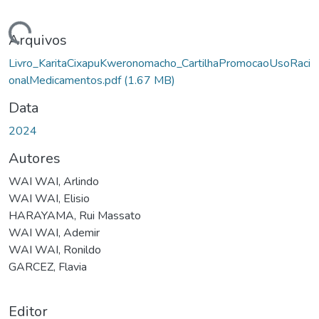
rregando...
Arquivos
Livro_KaritaCixapuKweronomacho_CartilhaPromocaoUsoRaci
onalMedicamentos.pdf
(1.67 MB)
Data
2024
Autores
WAI WAI, Arlindo
WAI WAI, Elisio
HARAYAMA, Rui Massato
WAI WAI, Ademir
WAI WAI, Ronildo
GARCEZ, Flavia
Editor