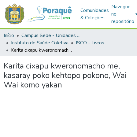
Navegue
Comunidades
no
& Coleções
repositório
Início
Campus Sede - Unidades Acadêmicas
Instituto de Saúde Coletiva
ISCO - Livros
Karita cixapu kweronomacho me, kasaray poko kehtopo pokono, Wai Wai komo yakan
Karita cixapu kweronomacho me,
kasaray poko kehtopo pokono, Wai
Wai komo yakan