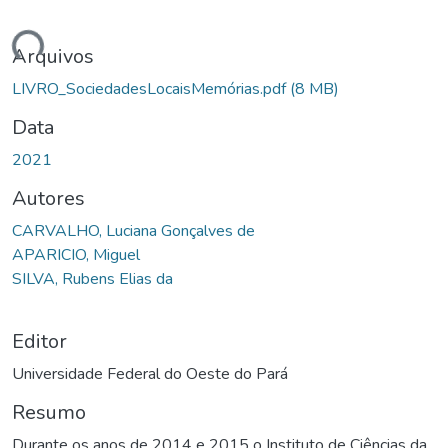
ando...
Arquivos
LIVRO_SociedadesLocaisMemórias.pdf
(8 MB)
Data
2021
Autores
CARVALHO, Luciana Gonçalves de
APARICIO, Miguel
SILVA, Rubens Elias da
Editor
Universidade Federal do Oeste do Pará
Resumo
Durante os anos de 2014 e 2015 o Instituto de Ciências da