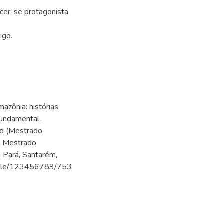
hecer-se protagonista
igo.
azônia: histórias
fundamental.
ção (Mestrado
m Mestrado
o Pará, Santarém,
handle/123456789/753