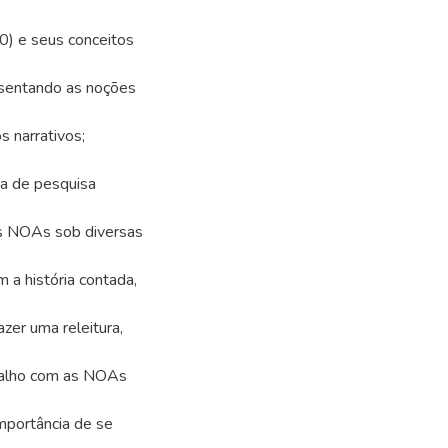
0) e seus conceitos
esentando as noções
s narrativos;
 de pesquisa
as NOAs sob diversas
 a história contada,
azer uma releitura,
abalho com as NOAs
importância de se