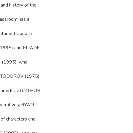
 and history of the
classroom has a
students, and in
D (1995) and ELIADE
O (1995), who
 by TODOROV (1975)
d wonderful; ZUMTHOR
 narratives; RYAN
 of characters and