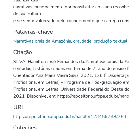
valorizar tais
narrativas, principalmente por possibilitar ao aluno recon
de sua cultura
e se sentir valorizado pelo conhecimento que carrega cons
Palavras-chave
Narrativas orais da Amazônia
,
oralidade
,
produção textual
Citação
SILVA, Hamilton José Fernandes da. Narrativas orais da Am
contadas, histórias criadas em turma de 7º ano do ensino 
Orientador:Ana Maria Vieira Silva. 2021. 126 f. Disserta
Profissional em Letras) - Programa de Pós-graduação e
Profissional em Letras, Universidade Federal do Oeste d
2021. Disponível em: https://repositorio.ufopa.edu.br/
URI
https://repositorio.ufopa.edu.br/handle/123456789/753
Coleções