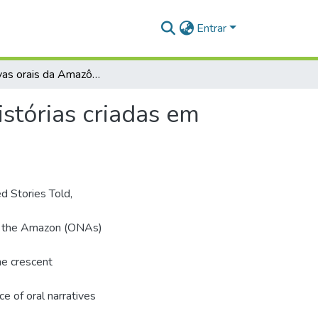
Entrar
Narrativas orais da Amazônia: histórias contadas, histórias criadas em turma de 7º ano do ensino fundamental
istórias criadas em
ed Stories Told,
 of the Amazon (ONAs)
he crescent
ce of oral narratives