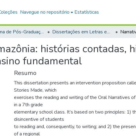
Coleções
Navegue no repositório
Estatísticas
Programa de Pós-Graduação em Mestrado Profissional em Letras em Rede Nacional (PROFLETRAS)
Dissertações em Letras em Rede Nacional (Mestrado Profissional)
mazônia: histórias contadas, h
nsino fundamental
Resumo
This dissertation presents an intervention proposition call
Stories Made, which
exercises the reading and writing of the Oral Narratives
in a 7th grade
elementary school class. It’s based on two principles: 1) t
disincentive of students
to reading and, consequently, to writing; and 2) the presen
of a regional