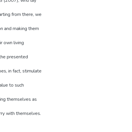
(2007), who lay
arting from there, we
ion and making them
r own living
f the presented
s, in fact, stimulate
alue to such
zing themselves as
arry with themselves.