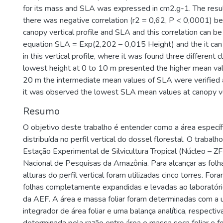
for its mass and SLA was expressed in cm2.g-1. The resu
there was negative correlation (r2 = 0,62, P < 0,0001) b
canopy vertical profile and SLA and this correlation can b
equation SLA = Exp(2,202 – 0,015 Height) and the it can ve
in this vertical profile, where it was found three different c
lowest height at 0 to 10 m presented the higher mean val
20 m the intermediate mean values of SLA were verified 
it was observed the lowest SLA mean values at canopy ver
Resumo
O objetivo deste trabalho é entender como a área específi
distribuída no perfil vertical do dossel florestal. O trabalh
Estação Experimental de Silvicultura Tropical (Núcleo – ZF
Nacional de Pesquisas da Amazônia. Para alcançar as folh
alturas do perfil vertical foram utilizadas cinco torres. Fo
folhas completamente expandidas e levadas ao laboratór
da AEF. A área e massa foliar foram determinadas com a u
integrador de área foliar e uma balança analítica, respecti