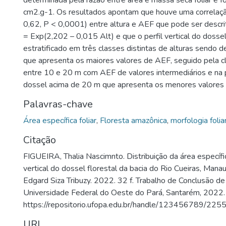
determinada pela razão entre área e massa seca foliar e 
cm2.g-1. Os resultados apontam que houve uma correlaçã
0,62, P < 0,0001) entre altura e AEF que pode ser descr
= Exp(2,202 – 0,015 Alt) e que o perfil vertical do dossel
estratificado em três classes distintas de alturas sendo d
que apresenta os maiores valores de AEF, seguido pela cl
entre 10 e 20 m com AEF de valores intermediários e na 
dossel acima de 20 m que apresenta os menores valores
Palavras-chave
Área específica foliar
,
Floresta amazônica
,
morfologia folia
Citação
FIGUEIRA, Thalia Nascimnto. Distribuição da área específica
vertical do dossel florestal da bacia do Rio Cueiras, Mana
Edgard Siza Tribuzy. 2022. 32 f. Trabalho de Conclusão d
Universidade Federal do Oeste do Pará, Santarém, 2022.
https://repositorio.ufopa.edu.br/handle/123456789/225
URI