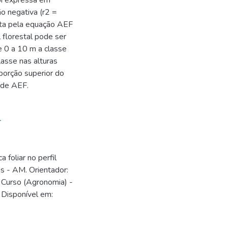
foi expressa em
o negativa (r2 =
ita pela equação AEF
 florestal pode ser
e 0 a 10 m a classe
asse nas alturas
porção superior do
 de AEF.
r
 foliar no perfil
us - AM. Orientador:
e Curso (Agronomia) -
 Disponível em:
5