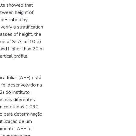
lts showed that
etween height of
e described by
rify a stratification
lasses of height, the
ue of SLA, at 10 to
and higher than 20 m
tical profile.
ca foliar (AEF) está
o foi desenvolvido na
2) do Instituto
as nas diferentes
ram coletadas 1.090
io para determinação
tilização de um
vamente. AEF foi