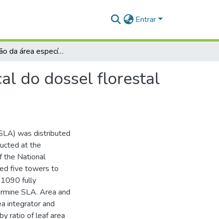
Entrar
Distribuição da área específica foliar no perfil vertical do dossel florestal da bacia do Rio Cueiras, Manaus - AM
cal do dossel florestal
(SLA) was distributed
ducted at the
f the National
sed five towers to
 1090 fully
termine SLA. Area and
a integrator and
y ratio of leaf area