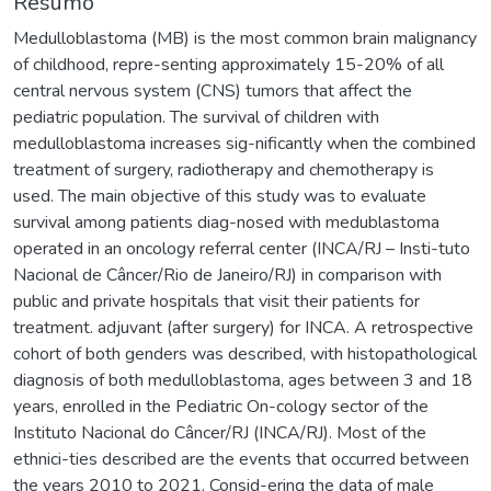
Resumo
Medulloblastoma (MB) is the most common brain malignancy
of childhood, repre-senting approximately 15-20% of all
central nervous system (CNS) tumors that affect the
pediatric population. The survival of children with
medulloblastoma increases sig-nificantly when the combined
treatment of surgery, radiotherapy and chemotherapy is
used. The main objective of this study was to evaluate
survival among patients diag-nosed with medublastoma
operated in an oncology referral center (INCA/RJ – Insti-tuto
Nacional de Câncer/Rio de Janeiro/RJ) in comparison with
public and private hospitals that visit their patients for
treatment. adjuvant (after surgery) for INCA. A retrospective
cohort of both genders was described, with histopathological
diagnosis of both medulloblastoma, ages between 3 and 18
years, enrolled in the Pediatric On-cology sector of the
Instituto Nacional do Câncer/RJ (INCA/RJ). Most of the
ethnici-ties described are the events that occurred between
the years 2010 to 2021. Consid-ering the data of male