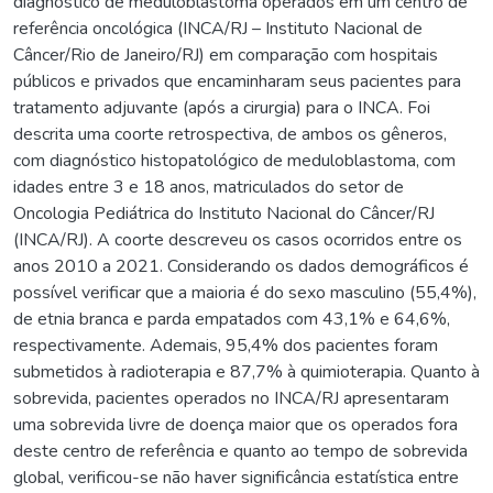
diagnóstico de meduloblastoma operados em um centro de
referência oncológica (INCA/RJ – Instituto Nacional de
Câncer/Rio de Janeiro/RJ) em comparação com hospitais
públicos e privados que encaminharam seus pacientes para
tratamento adjuvante (após a cirurgia) para o INCA. Foi
descrita uma coorte retrospectiva, de ambos os gêneros,
com diagnóstico histopatológico de meduloblastoma, com
idades entre 3 e 18 anos, matriculados do setor de
Oncologia Pediátrica do Instituto Nacional do Câncer/RJ
(INCA/RJ). A coorte descreveu os casos ocorridos entre os
anos 2010 a 2021. Considerando os dados demográficos é
possível verificar que a maioria é do sexo masculino (55,4%),
de etnia branca e parda empatados com 43,1% e 64,6%,
respectivamente. Ademais, 95,4% dos pacientes foram
submetidos à radioterapia e 87,7% à quimioterapia. Quanto à
sobrevida, pacientes operados no INCA/RJ apresentaram
uma sobrevida livre de doença maior que os operados fora
deste centro de referência e quanto ao tempo de sobrevida
global, verificou-se não haver significância estatística entre