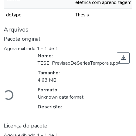
elétrica com aprendizagem p
dc.type
Thesis
Arquivos
Pacote original
Agora exibindo
1 - 1 de 1
Nome:
TESE_PrevisaoDeSeriesTemporais.pdf
Tamanho:
4.63 MB
Carregando...
Formato:
Unknown data format
Descrição:
Licença do pacote
Agora exibindo
1 - 1 de 1