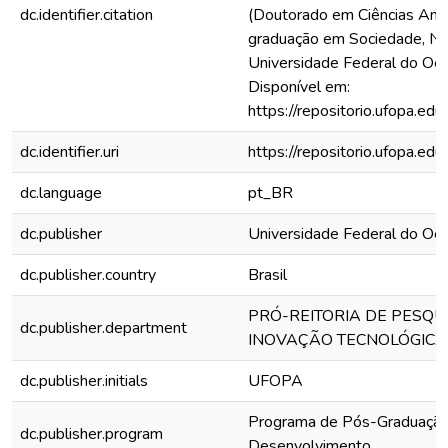
dc.identifier.citation
(Doutorado em Ciências Amb
graduação em Sociedade, Na
Universidade Federal do Oes
Disponível em:
https://repositorio.ufopa.
dc.identifier.uri
https://repositorio.ufopa.
dc.language
pt_BR
dc.publisher
Universidade Federal do Oe
dc.publisher.country
Brasil
PRÓ-REITORIA DE PESQU
dc.publisher.department
INOVAÇÃO TECNOLÓGICA
dc.publisher.initials
UFOPA
Programa de Pós-Graduação
dc.publisher.program
Desenvolvimento