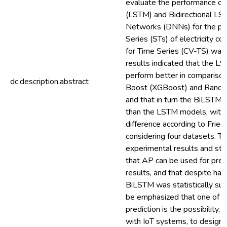
evaluate the performance o
(LSTM) and Bidirectional L
Networks (DNNs) for the pred
Series (STs) of electricity c
for Time Series (CV-TS) was 
results indicated that the 
perform better in compariso
dc.description.abstract
Boost (XGBoost) and Random
and that in turn the BiLSTM
than the LSTM models, with a 
difference according to Frie
considering four datasets. T
experimental results and stat
that AP can be used for pred
results, and that despite havi
BiLSTM was statistically supe
be emphasized that one of t
prediction is the possibility,
with IoT systems, to design 