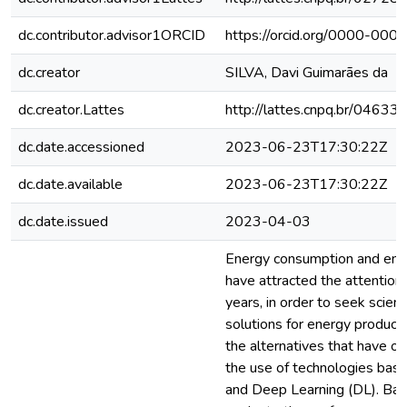
dc.contributor.advisor1ORCID
https://orcid.org/0000-00
dc.creator
SILVA, Davi Guimarães da
dc.creator.Lattes
http://lattes.cnpq.br/046
dc.date.accessioned
2023-06-23T17:30:22Z
dc.date.available
2023-06-23T17:30:22Z
dc.date.issued
2023-04-03
Energy consumption and energ
have attracted the attention 
years, in order to seek scient
solutions for energy producti
the alternatives that have ob
the use of technologies base
and Deep Learning (DL). Base