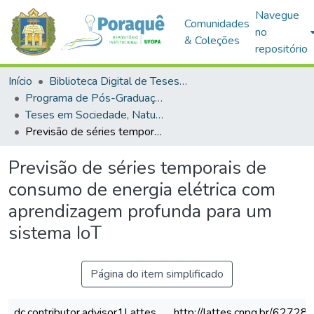
Navegue
Comunidades
no
& Coleções
repositório
Início
Biblioteca Digital de Teses e Dissertações (BDTD)
Programa de Pós-Graduação em Sociedade, Natureza e Desenvolvimento (PPGSND)
Teses em Sociedade, Natureza e Desenvolvimento (Doutorado)
Previsão de séries temporais de consumo de energia elétrica com aprendizagem profunda para um sistema IoT
Previsão de séries temporais de
consumo de energia elétrica com
aprendizagem profunda para um
sistema IoT
Página do item simplificado
dc.contributor.advisor1Lattes
http://lattes.cnpq.br/627