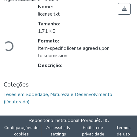
Nome:
license.txt
Tamanho:
1.71 KB
Carregando...
Formato:
Item-specific license agreed upon
to submission
Descrição:
Coleções
Teses em Sociedade, Natureza e Desenvolvimento
(Doutorado)
Repositório Institucional Poraquê
CTIC
Configurações de
Accessibility
Política de
Termos
cookies
settings
privacidade
de uso