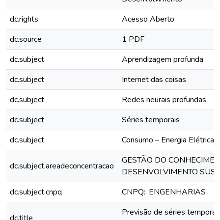
dc.rights
Acesso Aberto
dc.source
1 PDF
dc.subject
Aprendizagem profunda
dc.subject
Internet das coisas
dc.subject
Redes neurais profundas
dc.subject
Séries temporais
dc.subject
Consumo – Energia Elétrica
GESTÃO DO CONHECIMEN
dc.subject.areadeconcentracao
DESENVOLVIMENTO SUS
dc.subject.cnpq
CNPQ:: ENGENHARIAS
Previsão de séries temporai
dc.title