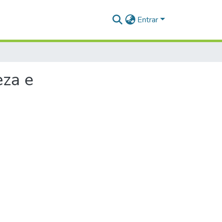
Entrar
za e