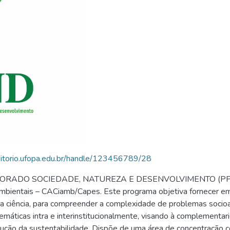
ositorio.ufopa.edu.br/handle/123456789/28
DO SOCIEDADE, NATUREZA E DESENVOLVIMENTO (PPGSND
 Ambientais – CACiamb/Capes. Este programa objetiva fornecer 
 da ciência, para compreender a complexidade de problemas soci
emáticas intra e interinstitucionalmente, visando à complemen
rução da sustentabilidade. Dispõe de uma área de concentração 