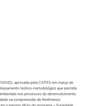
), aprovado pela CAPES em março de
embasamento teórico-metodológico que permita
oambientais nos processos do desenvolvimento
taridade na compreensão de fenômenos
com o mesmo título do programa – Sociedade,