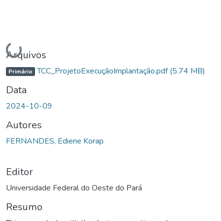
Carregando...
Arquivos
TCC_ProjetoExecuçãoImplantação.pdf
(5.74 MB)
Primário
Data
2024-10-09
Autores
FERNANDES, Ediene Korap
Editor
Universidade Federal do Oeste do Pará
Resumo