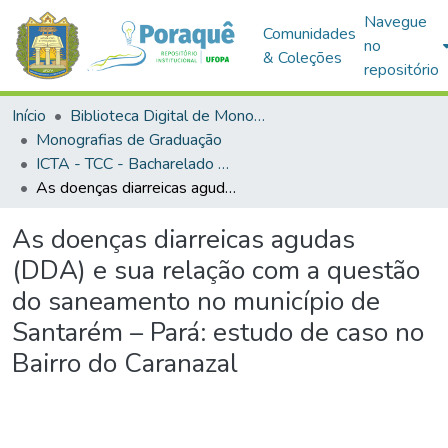
Navegue
Comunidades
no
& Coleções
repositório
Início
Biblioteca Digital de Monografias (BDM)
Monografias de Graduação
ICTA - TCC - Bacharelado em Engenharia Sanitária e Ambiental
As doenças diarreicas agudas (DDA) e sua relação com a questão do saneamento no município de Santarém – Pará: estudo de caso no Bairro do Caranazal
As doenças diarreicas agudas
(DDA) e sua relação com a questão
do saneamento no município de
Santarém – Pará: estudo de caso no
Bairro do Caranazal