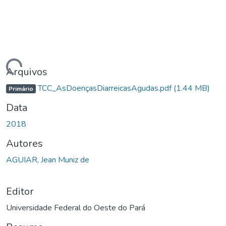
rregando...
Arquivos
TCC_AsDoençasDiarreicasAgudas.pdf
(1.44 MB)
Primário
Data
2018
Autores
AGUIAR, Jean Muniz de
Editor
Universidade Federal do Oeste do Pará