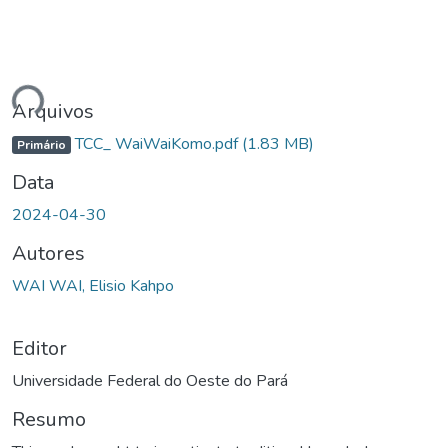
ando...
Arquivos
TCC_ WaiWaiKomo.pdf
(1.83 MB)
Primário
Data
2024-04-30
Autores
WAI WAI, Elisio Kahpo
Editor
Universidade Federal do Oeste do Pará
Resumo