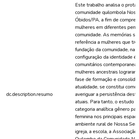
Este trabalho analisa o prota
comunidade quilombola Noss
Óbidos/PA, a fim de compree
mulheres em diferentes perío
comunidade. As memórias sob
referência a mulheres que tiv
fundação da comunidade, na s
configuração da identidade é
comunitários contemporaneam
mulheres ancestrais lograram
fase de formação e consolida
atualidade, se constitui como
dc.description.resumo
averiguar a persistência dest
atuais. Para tanto, o estudo 
categoria analítica gênero pa
feminina nos principais espaç
ambiente rural de Nossa Senho
igreja, a escola, a Associaç