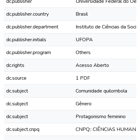
dc.publisher
Universidade Federal do Oes
dc.publisher.country
Brasil
dc.publisher.department
Instituto de Ciências da Soci
dc.publisher.initials
UFOPA
dc.publisher.program
Others
dc.rights
Acesso Aberto
dc.source
1 PDF
dc.subject
Comunidade quilombola
dc.subject
Gênero
dc.subject
Protagonismo feminino
dc.subject.cnpq
CNPQ:: CIÊNCIAS HUMANA