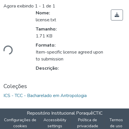
Agora exibindo
1 - 1 de 1
Nome:
license.txt
Tamanho:
egando...
1.71 KB
Formato:
Item-specific license agreed upon
to submission
Descrição:
Coleções
ICS - TCC - Bacharelado em Antropologia
Repositório Institucional Poraquê
CTIC
Configurações de
Accessibility
Política de
Termos
cookies
settings
privacidade
de uso