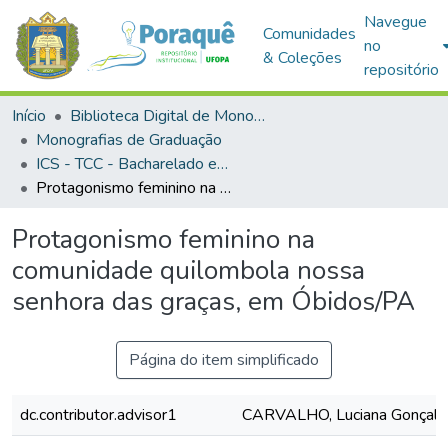
Navegue
Comunidades
no
& Coleções
repositório
Início
Biblioteca Digital de Monografias (BDM)
Monografias de Graduação
ICS - TCC - Bacharelado em Antropologia
Protagonismo feminino na comunidade quilombola nossa senhora das graças, em Óbidos/PA
Protagonismo feminino na
comunidade quilombola nossa
senhora das graças, em Óbidos/PA
Página do item simplificado
dc.contributor.advisor1
CARVALHO, Luciana Gonçalv