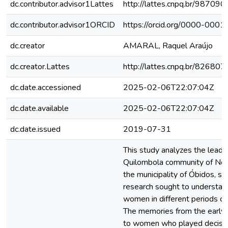
dc.contributor.advisor1Lattes
http://lattes.cnpq.br/9870
dc.contributor.advisor1ORCID
https://orcid.org/0000-00
dc.creator
AMARAL, Raquel Araújo
dc.creator.Lattes
http://lattes.cnpq.br/8268
dc.date.accessioned
2025-02-06T22:07:04Z
dc.date.available
2025-02-06T22:07:04Z
dc.date.issued
2019-07-31
This study analyzes the leadi
Quilombola community of Nos
the municipality of Óbidos, stat
research sought to understan
women in different periods of 
The memories from the early d
to women who played decisive 