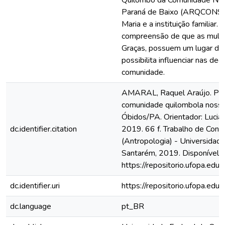
Quilombo da Comunidade Nos
Paraná de Baixo (ARQCONSGP
Maria e a instituição familiar.
compreensão de que as mulh
Graças, possuem um lugar de 
possibilita influenciar nas d
comunidade.
AMARAL, Raquel Araújo. Pro
comunidade quilombola nossa
Óbidos/PA. Orientador: Lucia
dc.identifier.citation
2019. 66 f. Trabalho de Conc
(Antropologia) - Universidad
Santarém, 2019. Disponível 
https://repositorio.ufopa.e
dc.identifier.uri
https://repositorio.ufopa.e
dc.language
pt_BR