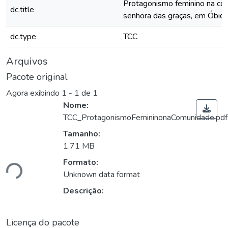
Protagonismo feminino na co
dc.title
senhora das graças, em Óbid
dc.type
TCC
Arquivos
Pacote original
Agora exibindo
1 - 1 de 1
Nome:
TCC_ProtagonismoFemininonaComunidade.pdf
Tamanho:
egando...
1.71 MB
Formato:
Unknown data format
Descrição:
Licença do pacote