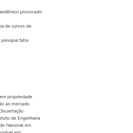
pandêmico provocado
ia de cursos de
principal fator
 em propriedade
ão ao mercado.
 Dissertação
ituto de Engenharia
ede Nacional em
onível em: