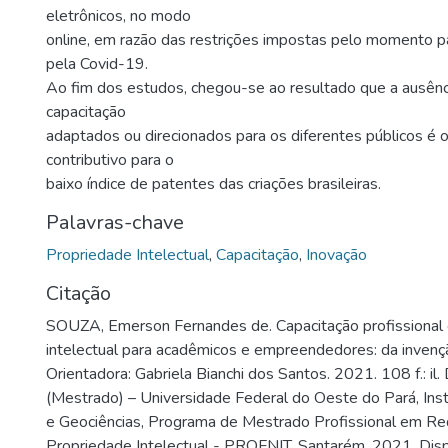
eletrônicos, no modo
online, em razão das restrições impostas pelo momento 
pela Covid-19.
Ao fim dos estudos, chegou-se ao resultado que a ausênc
capacitação
adaptados ou direcionados para os diferentes públicos é o 
contributivo para o
baixo índice de patentes das criações brasileiras.
Palavras-chave
Propriedade Intelectual
,
Capacitação
,
Inovação
Citação
SOUZA, Emerson Fernandes de. Capacitação profissional
intelectual para acadêmicos e empreendedores: da invenç
Orientadora: Gabriela Bianchi dos Santos. 2021. 108 f.: il.
(Mestrado) – Universidade Federal do Oeste do Pará, Inst
e Geociências, Programa de Mestrado Profissional em R
Propriedade Intelectual - PROFNIT, Santarém, 2021. Disp