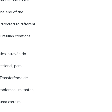
e mode, due to the
he end of the
directed to different
Brazilian creations.
ico, através do
ssional, para
Transferência de
problemas limitantes
uma carreira