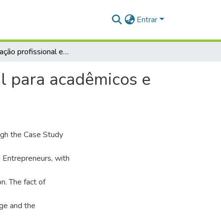
Entrar
Capacitação profissional em propriedade intelectual para acadêmicos e empreendedores: da invenção ao mercado
al para acadêmicos e
ugh the Case Study
 Entrepreneurs, with
n. The fact of
dge and the