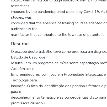
collect was carried out through electronic forms, in on-lin
restrictions
imposed by the pandemic period caused by Covid-19. At t
studies, was
concluded that the absence of training courses adapted or 
audiences is the
main factor that contributes to the low rate of patents for 
Resumo
O escopo deste trabalho teve como premissa um diagnóst
Estudo de Caso, que
resultou em um programa de mídia sobre capacitação profi
Acadêmicos e
Empreendedores, com foco em Propriedade Intelectual e 
Tecnologia para
Inovação. O fato da identificação dos principais fatores e 
para o
desconhecimento temático e as consequências disto para 
promissora culminou