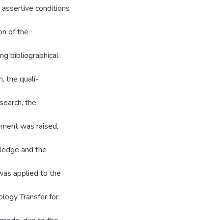
 assertive conditions
on of the
ing bibliographical
, the quali-
search, the
onment was raised,
wledge and the
as applied to the
logy Transfer for