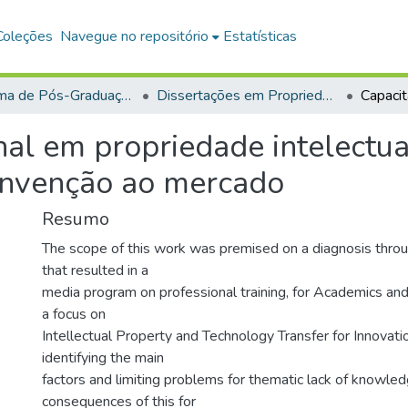
Coleções
Navegue no repositório
Estatísticas
Programa de Pós-Graduação em Propriedade Intelectual e Transferência de Tecnologia para a Inovação (PROFINT)
Dissertações em Propriedade Intelectual e Transferência de Tecnologia para a Inovação (Mestrado Profissional)
nal em propriedade intelectu
invenção ao mercado
Resumo
The scope of this work was premised on a diagnosis thro
that resulted in a
media program on professional training, for Academics and
a focus on
Intellectual Property and Technology Transfer for Innovatio
identifying the main
factors and limiting problems for thematic lack of knowle
consequences of this for