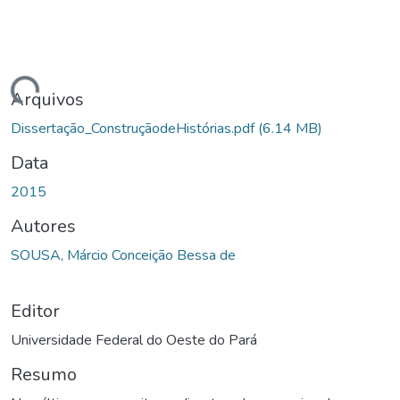
gando...
Arquivos
Dissertação_ConstruçãodeHistórias.pdf
(6.14 MB)
Data
2015
Autores
SOUSA, Márcio Conceição Bessa de
Editor
Universidade Federal do Oeste do Pará
Resumo