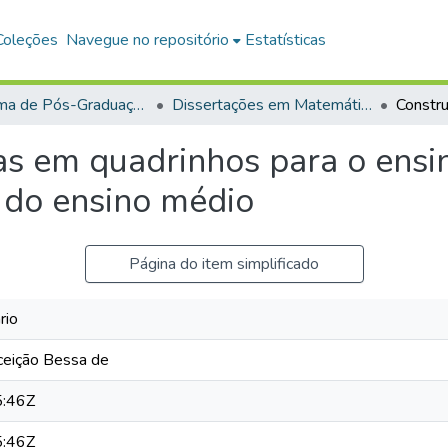
Coleções
Navegue no repositório
Estatísticas
Programa de Pós-Graduação em Mestrado Profissional em Matemática em Rede Nacional (PROFMAT)
Dissertações em Matemática em Rede Nacional (Mestrado Profissional)
ias em quadrinhos para o ens
 do ensino médio
Página do item simplificado
rio
eição Bessa de
:46Z
:46Z