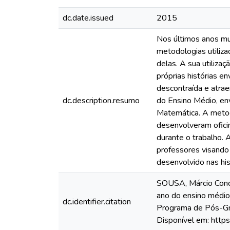
dc.date.issued
2015
Nos últimos anos mui
metodologias utiliza
delas. A sua utiliza
próprias histórias 
descontraída e atra
dc.description.resumo
do Ensino Médio, env
Matemática. A metod
desenvolveram ofici
durante o trabalho. 
professores visando 
desenvolvido nas hi
SOUSA, Márcio Conce
ano do ensino médio.
dc.identifier.citation
Programa de Pós-Gr
Disponível em: http