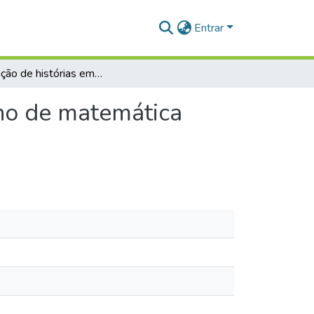
Entrar
Construção de histórias em quadrinhos para o ensino de matemática com alunos do 2º ano do ensino médio
ino de matemática