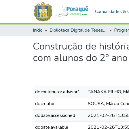
Comunidades & 
Início
Biblioteca Digital de Teses e Dissertações (BDTD)
Construção de histór
com alunos do 2º ano
dc.contributor.advisor1
TANAKA FILHO, Má
dc.creator
SOUSA, Márcio Conc
dc.date.accessioned
2021-02-28T13:55
dc.date.available
2021-02-28T13:55