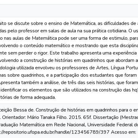
to se discute sobre o ensino de Matemática, as dificuldades de
das pelo professor em salas de aula na sua prática cotidiana. O 
ção nas aulas de Matemática pode ser uma forma de estimulo, pa
envolvendo o conteúdo matemático e mostrando que esta disciplin
ente sem perder o rigor. Este trabalho apresenta uma experiênci
olvendo a construção de histórias em quadrinhos que abordam as
ologia utilizada envolveu os professores de Artes, Língua Port
nas sobre quadrinhos, e a participação dos estudantes que foram
Apresenta também a análise, de três das seis histórias, que foram 
identificar os elementos que são utilizados na construção das h
stórias de forma adequada.
ição Bessa de. Construção de histórias em quadrinhos para o e
 Orientador: Mário Tanaka Filho. 2015. 65f. Dissertação (Mestr
aduação Matemática em Rede Nacional, Universidade Federal d
s://repositorio.ufopa.edu.br/handle/123456789/397 Acesso em: