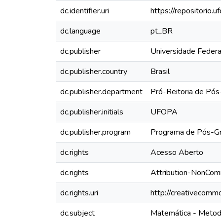
dc.identifier.uri
https://repositorio
dc.language
pt_BR
dc.publisher
Universidade Federa
dc.publisher.country
Brasil
dc.publisher.department
Pró-Reitoria de Pós
dc.publisher.initials
UFOPA
dc.publisher.program
Programa de Pós-Gr
dc.rights
Acesso Aberto
dc.rights
Attribution-NonCom
dc.rights.uri
http://creativecommo
dc.subject
Matemática - Metod