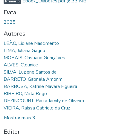
Ebook_Diabetes.pdf
(6.33 MB)
Primário
Data
2025
Autores
LEÃO, Lidiane Nascimento
LIMA, Juliana Gagno
MORAIS, Cristiano Gonçalves
ALVES, Cleunice
SILVA, Luziene Santos da
BARRETO, Gabriela Amorim
BARBOSA, Katrine Nayara Figueira
RIBEIRO, Mirla Rego
DEZINCOURT, Paula Jamily de Oliveira
VIEIRA, Raíssa Gabriele da Cruz
Mostrar mais 3
Editor