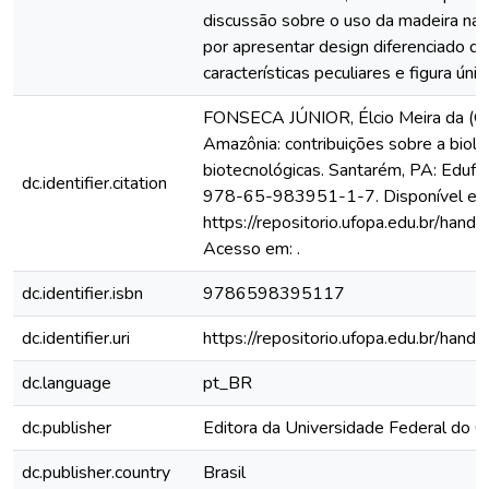
discussão sobre o uso da madeira na
por apresentar design diferenciado d
características peculiares e figura únic
FONSECA JÚNIOR, Élcio Meira da (Org
Amazônia: contribuições sobre a biolo
biotecnológicas. Santarém, PA: Eduf
dc.identifier.citation
978-65-983951-1-7. Disponível em
https://repositorio.ufopa.edu.br/ha
Acesso em: .
dc.identifier.isbn
9786598395117
dc.identifier.uri
https://repositorio.ufopa.edu.br/ha
dc.language
pt_BR
dc.publisher
Editora da Universidade Federal do 
dc.publisher.country
Brasil