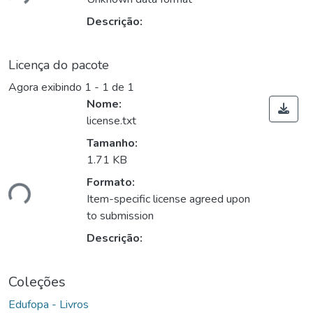
Descrição:
Licença do pacote
Agora exibindo
1 - 1 de 1
Nome:
license.txt
Tamanho:
1.71 KB
Formato:
ndo...
Item-specific license agreed upon
to submission
Descrição:
Coleções
Edufopa - Livros