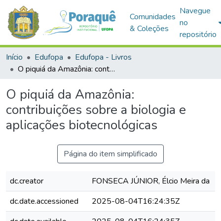
Navegue
Comunidades
no
& Coleções
repositório
Início
Edufopa
Edufopa - Livros
O piquiá da Amazônia: contribuições sobre a biologia e aplicações biotecnológicas
O piquiá da Amazônia:
contribuições sobre a biologia e
aplicações biotecnológicas
Página do item simplificado
dc.creator
FONSECA JÚNIOR, Élcio Meira da
dc.date.accessioned
2025-08-04T16:24:35Z