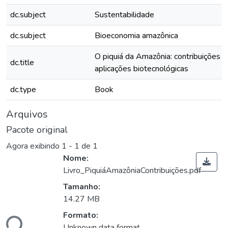
dc.subject
Sustentabilidade
dc.subject
Bioeconomia amazônica
O piquiá da Amazônia: contribuições s
dc.title
aplicações biotecnológicas
dc.type
Book
Arquivos
Pacote original
Agora exibindo
1 - 1 de 1
Nome:
Livro_PiquiáAmazôniaContribuições.pdf
Tamanho:
14.27 MB
Formato:
ndo...
Unknown data format