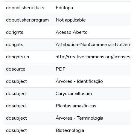
dc.publisher.initials
Edufopa
dc.publisher.program
Not applicable
dc.rights
Acesso Aberto
dc.rights
Attribution-NonCommercial-NoDerivs
dc.rights.uri
http://creativecommons.org/licenses/
dc.source
PDF
dc.subject
Árvores - Identificação
dc.subject
Caryocar villosum
dc.subject
Plantas amazônicas
dc.subject
Árvores - Terminologia
dc.subject
Biotecnologia