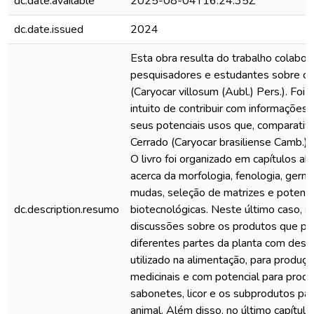
dc.date.available
2025-08-04T16:24:35Z
dc.date.issued
2024
Esta obra resulta do trabalho colabor
pesquisadores e estudantes sobre o 
(Caryocar villosum (Aubl.) Pers.). Foi 
intuito de contribuir com informações
seus potenciais usos que, comparati
Cerrado (Caryocar brasiliense Camb.), 
O livro foi organizado em capítulos a
acerca da morfologia, fenologia, germ
mudas, seleção de matrizes e potenci
dc.description.resumo
biotecnológicas. Neste último caso, 
discussões sobre os produtos que p
diferentes partes da planta com desta
utilizado na alimentação, para produç
medicinais e com potencial para prod
sabonetes, licor e os subprodutos pa
animal. Além disso, no último capítul