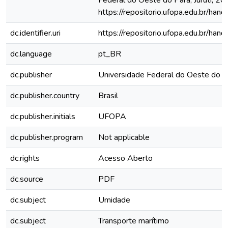
Federal do Oeste do Pará, Juruti, 20
https://repositorio.ufopa.edu.br/h
dc.identifier.uri
https://repositorio.ufopa.edu.br/h
dc.language
pt_BR
dc.publisher
Universidade Federal do Oeste do P
dc.publisher.country
Brasil
dc.publisher.initials
UFOPA
dc.publisher.program
Not applicable
dc.rights
Acesso Aberto
dc.source
PDF
dc.subject
Umidade
dc.subject
Transporte marítimo