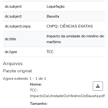
dc.subject
Liquefação
dc.subject
Bauxita
dc.subject.cnpq
CNPQ:: CIÊNCIAS EXATAS
Impacto da umidade do minério de ba
dc.title
marítimo
dc.type
TCC
Arquivos
Pacote original
Agora exibindo
1 - 1 de 1
Nome:
TCC-
ImpactoDaUmidadeDoMinérioDeBauxita.pdf
Tamanho: