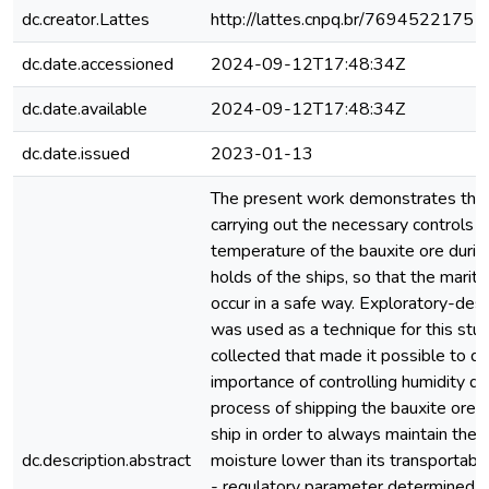
dc.creator.Lattes
http://lattes.cnpq.br/7694522175
dc.date.accessioned
2024-09-12T17:48:34Z
dc.date.available
2024-09-12T17:48:34Z
dc.date.issued
2023-01-13
The present work demonstrates the 
carrying out the necessary controls in
temperature of the bauxite ore during
holds of the ships, so that the marit
occur in a safe way. Exploratory-desc
was used as a technique for this st
collected that made it possible to 
importance of controlling humidity du
process of shipping the bauxite ore i
ship in order to always maintain the 
dc.description.abstract
moisture lower than its transportabl
- regulatory parameter determined t