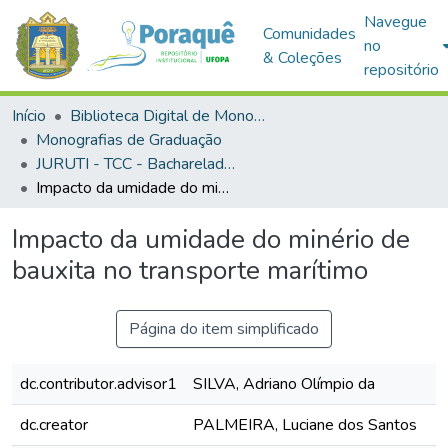
Navegue
Comunidades
no
& Coleções
repositório
Início
Biblioteca Digital de Monografias (BDM)
Monografias de Graduação
JURUTI - TCC - Bacharelado em Engenharia de Minas
Impacto da umidade do minério de bauxita no transporte marítimo
Impacto da umidade do minério de
bauxita no transporte marítimo
Página do item simplificado
dc.contributor.advisor1
SILVA, Adriano Olímpio da
dc.creator
PALMEIRA, Luciane dos Santos