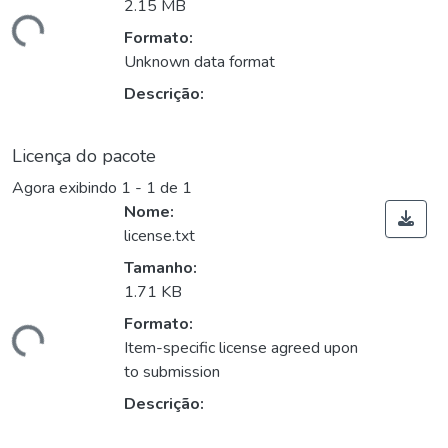
2.15 MB
ndo...
Formato:
Unknown data format
Descrição:
Licença do pacote
Agora exibindo
1 - 1 de 1
Nome:
license.txt
Tamanho:
1.71 KB
Formato:
ndo...
Item-specific license agreed upon
to submission
Descrição: