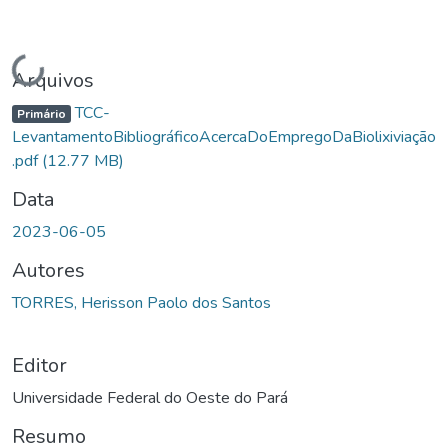
Carregando...
Arquivos
TCC-
Primário
LevantamentoBibliográficoAcercaDoEmpregoDaBiolixiviação
.pdf
(12.77 MB)
Data
2023-06-05
Autores
TORRES, Herisson Paolo dos Santos
Editor
Universidade Federal do Oeste do Pará
Resumo