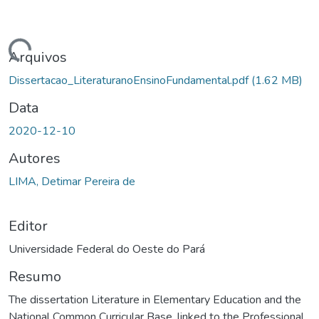
ando...
Arquivos
Dissertacao_LiteraturanoEnsinoFundamental.pdf
(1.62 MB)
Data
2020-12-10
Autores
LIMA, Detimar Pereira de
Editor
Universidade Federal do Oeste do Pará
Resumo
The dissertation Literature in Elementary Education and the
National Common Curricular Base, linked to the Professional