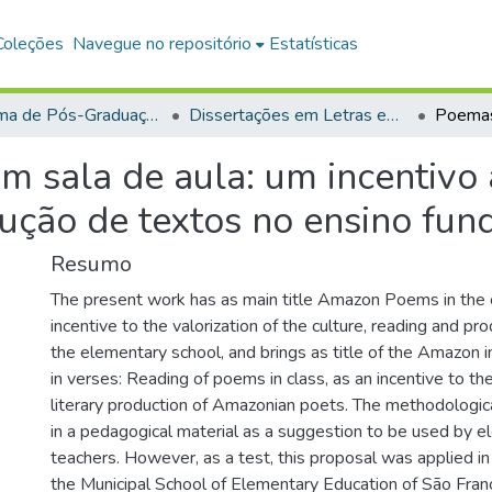
Coleções
Navegue no repositório
Estatísticas
Programa de Pós-Graduação em Mestrado Profissional em Letras em Rede Nacional (PROFLETRAS)
Dissertações em Letras em Rede Nacional (Mestrado Profissional)
 sala de aula: um incentivo 
odução de textos no ensino fu
Resumo
The present work has as main title Amazon Poems in the 
incentive to the valorization of the culture, reading and pro
the elementary school, and brings as title of the Amazon 
in verses: Reading of poems in class, as an incentive to the
literary production of Amazonian poets. The methodologic
in a pedagogical material as a suggestion to be used by 
teachers. However, as a test, this proposal was applied in
the Municipal School of Elementary Education of São Franci