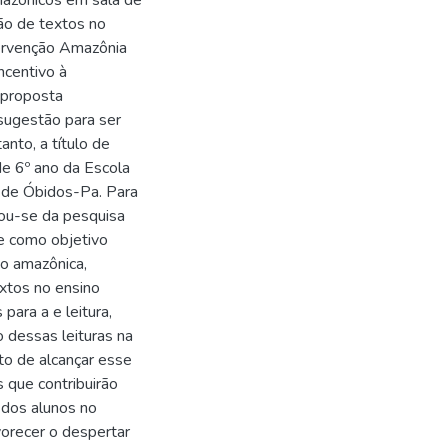
mazônicos em sala de
ção de textos no
tervenção Amazônia
ncentivo à
 proposta
sugestão para ser
nto, a título de
de 6º ano da Escola
o de Óbidos-Pa. Para
izou-se da pesquisa
eve como objetivo
o amazônica,
extos no ensino
ara a e leitura,
io dessas leituras na
ito de alcançar esse
s que contribuirão
 dos alunos no
vorecer o despertar