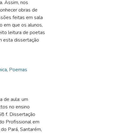
a. Assim, nos
conhecer obras de
ssões feitas em sala
to em que os alunos,
ito leitura de poetas
m esta dissertação
ica
,
Poemas
a de aula: um
extos no ensino
58 f. Dissertação
do Profissional em
 do Pará, Santarém,