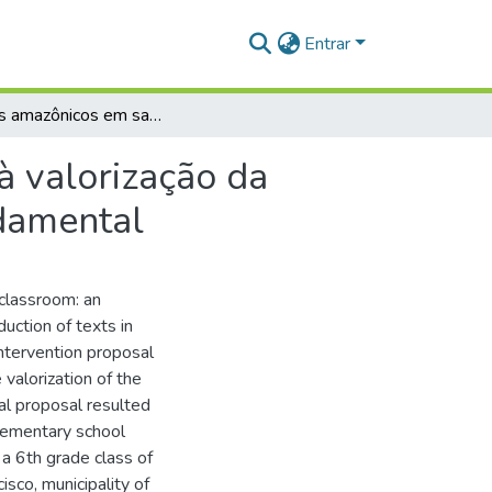
Entrar
Poemas amazônicos em sala de aula: um incentivo à valorização da cultura, leitura e produção de textos no ensino fundamental
à valorização da
ndamental
classroom: an
duction of texts in
intervention proposal
 valorization of the
al proposal resulted
elementary school
 a 6th grade class of
sco, municipality of