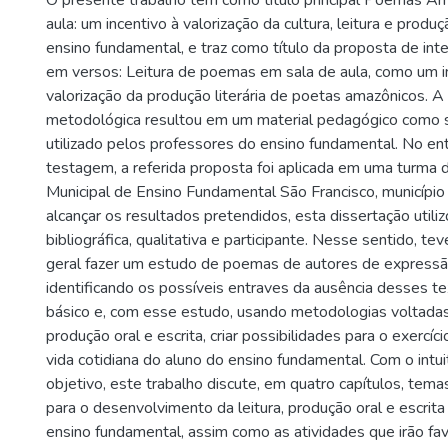
O presente trabalho tem como título principal Poemas A
aula: um incentivo à valorização da cultura, leitura e produ
ensino fundamental, e traz como título da proposta de in
em versos: Leitura de poemas em sala de aula, como um i
valorização da produção literária de poetas amazônicos. A
metodológica resultou em um material pedagógico como 
utilizado pelos professores do ensino fundamental. No enta
testagem, a referida proposta foi aplicada em uma turma 
Municipal de Ensino Fundamental São Francisco, municípi
alcançar os resultados pretendidos, esta dissertação util
bibliográfica, qualitativa e participante. Nesse sentido, t
geral fazer um estudo de poemas de autores de expressã
identificando os possíveis entraves da ausência desses t
básico e, com esse estudo, usando metodologias voltadas p
produção oral e escrita, criar possibilidades para o exercíc
vida cotidiana do aluno do ensino fundamental. Com o intu
objetivo, este trabalho discute, em quatro capítulos, tema
para o desenvolvimento da leitura, produção oral e escrita
ensino fundamental, assim como as atividades que irão fa