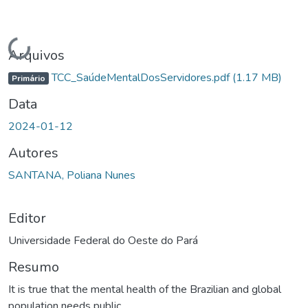
Carregando...
Arquivos
TCC_SaúdeMentalDosServidores.pdf
(1.17 MB)
Primário
Data
2024-01-12
Autores
SANTANA, Poliana Nunes
Editor
Universidade Federal do Oeste do Pará
Resumo
It is true that the mental health of the Brazilian and global
population needs public