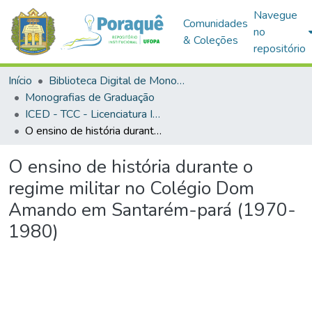
Navegue
Comunidades
no
& Coleções
repositório
Início
Biblioteca Digital de Monografias (BDM)
Monografias de Graduação
ICED - TCC - Licenciatura Integrada em História e Geografia
O ensino de história durante o regime militar no Colégio Dom Amando em Santarém-pará (1970-1980)
O ensino de história durante o
regime militar no Colégio Dom
Amando em Santarém-pará (1970-
1980)