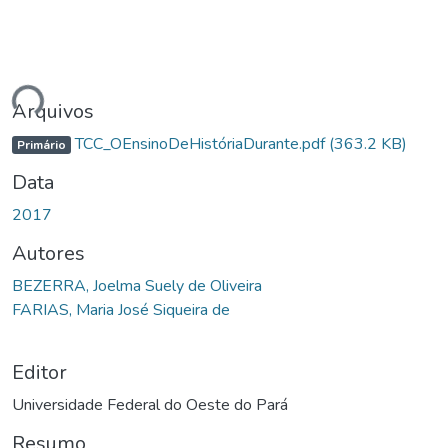
ndo...
Arquivos
TCC_OEnsinoDeHistóriaDurante.pdf
(363.2 KB)
Primário
Data
2017
Autores
BEZERRA, Joelma Suely de Oliveira
FARIAS, Maria José Siqueira de
Editor
Universidade Federal do Oeste do Pará
Resumo