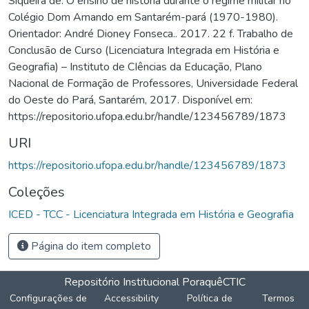
Siqueira de. O ensino de história durante o regime militar no
Colégio Dom Amando em Santarém-pará (1970-1980).
Orientador: André Dioney Fonseca.. 2017. 22 f. Trabalho de
Conclusão de Curso (Licenciatura Integrada em História e
Geografia) – Instituto de CIências da Educação, Plano
Nacional de Formação de Professores, Universidade Federal
do Oeste do Pará, Santarém, 2017. Disponível em:
https://repositorio.ufopa.edu.br/handle/123456789/1873
URI
https://repositorio.ufopa.edu.br/handle/123456789/1873
Coleções
ICED - TCC - Licenciatura Integrada em História e Geografia
Página do item completo
Repositório Institucional Poraquê
CTIC
Configurações de
Accessibility
Política de
Termos