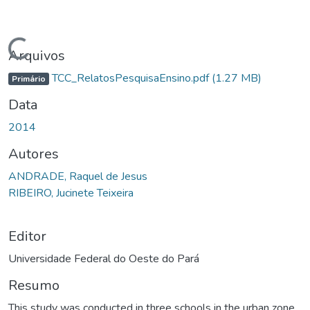
Carregando...
Arquivos
TCC_RelatosPesquisaEnsino.pdf
(1.27 MB)
Primário
Data
2014
Autores
ANDRADE, Raquel de Jesus
RIBEIRO, Jucinete Teixeira
Editor
Universidade Federal do Oeste do Pará
Resumo
This study was conducted in three schools in the urban zone