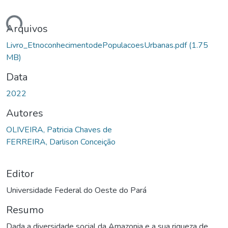
gando...
Arquivos
Livro_EtnoconhecimentodePopulacoesUrbanas.pdf
(1.75
MB)
Data
2022
Autores
OLIVEIRA, Patricia Chaves de
FERREIRA, Darlison Conceição
Editor
Universidade Federal do Oeste do Pará
Resumo
Dada a diversidade social da Amazonia e a sua riqueza de