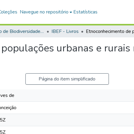
Coleções
Navegue no repositório
Estatísticas
Instituto de Biodiversidade e Florestas
IBEF - Livros
opulações urbanas e rurais n
Página do item simplificado
aves de
onceição
25Z
25Z