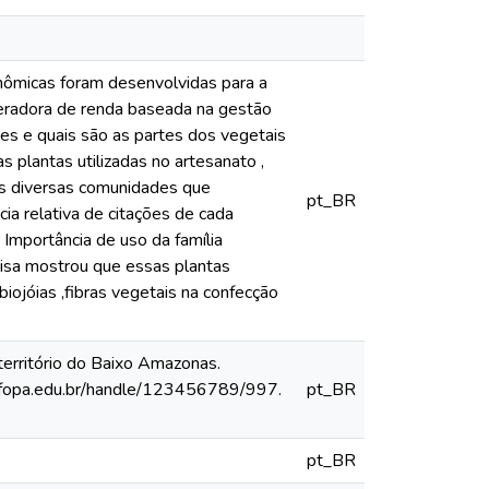
onômicas foram desenvolvidas para a
eradora de renda baseada na gestão
ies e quais são as partes dos vegetais
s plantas utilizadas no artesanato ,
as diversas comunidades que
pt_BR
ia relativa de citações de cada
 Importância de uso da família
uisa mostrou que essas plantas
ojóias ,fibras vegetais na confecção
território do Baixo Amazonas.
ufopa.edu.br/handle/123456789/997.
pt_BR
pt_BR