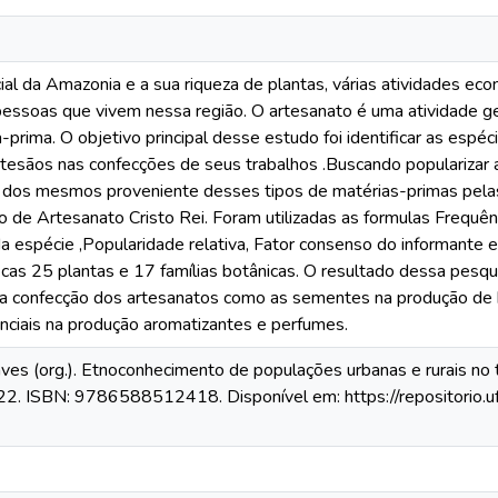
ial da Amazonia e a sua riqueza de plantas, várias atividades ec
pessoas que vivem nessa região. O artesanato é uma atividade g
prima. O objetivo principal desse estudo foi identificar as espéc
rtesãos nas confecções de seus trabalhos .Buscando popularizar a
o dos mesmos proveniente desses tipos de matérias-primas pel
o de Artesanato Cristo Rei. Foram utilizadas as formulas Frequênc
a espécie ,Popularidade relativa, Fator consenso do informante e
ficas 25 plantas e 17 famílias botânicas. O resultado dessa pesq
 confecção dos artesanatos como as sementes na produção de bi
enciais na produção aromatizantes e perfumes.
ves (org.). Etnoconhecimento de populações urbanas e rurais no 
2. ISBN: 9786588512418. Disponível em: https://repositorio.