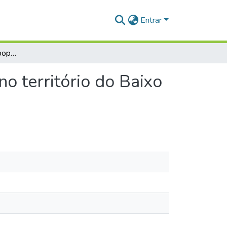
Entrar
Etnoconhecimento de populações urbanas e rurais no território do Baixo Amazonas
o território do Baixo