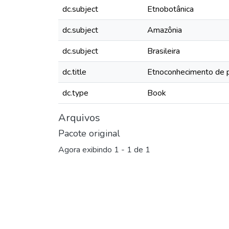
dc.subject
Etnobotânica
dc.subject
Amazônia
dc.subject
Brasileira
dc.title
Etnoconhecimento de po
dc.type
Book
Arquivos
Pacote original
Agora exibindo
1 - 1 de 1