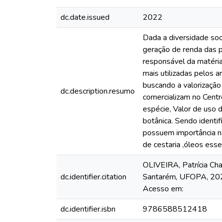
dc.date.issued
2022
Dada a diversidade soc
geração de renda das 
responsável da matéria-
mais utilizadas pelos a
buscando a valorizaçã
dc.description.resumo
comercializam no Centr
espécie, Valor de uso d
botânica. Sendo identi
possuem importância na
de cestaria ,óleos ess
OLIVEIRA, Patrícia Cha
dc.identifier.citation
Santarém, UFOPA, 202
Acesso em:
dc.identifier.isbn
9786588512418