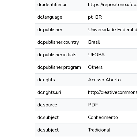
dc.identifier.uri
https://repositorio.u
dc.language
pt_BR
dc.publisher
Universidade Federal 
dc.publisher.country
Brasil
dc.publisher.initials
UFOPA
dc.publisher.program
Others
dc.rights
Acesso Aberto
dc.rights.uri
http://creativecommons
dc.source
PDF
dc.subject
Conhecimento
dc.subject
Tradicional