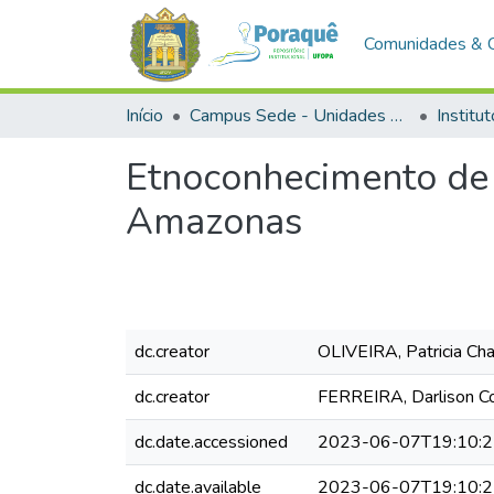
Comunidades & 
Início
Campus Sede - Unidades Acadêmicas
Etnoconhecimento de p
Amazonas
dc.creator
OLIVEIRA, Patricia Ch
dc.creator
FERREIRA, Darlison C
dc.date.accessioned
2023-06-07T19:10:
dc.date.available
2023-06-07T19:10: