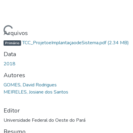
egando...
Arquivos
TCC_ProjetoeImplantaçaodeSistema.pdf
(2.34 MB)
Primário
Data
2018
Autores
GOMES, David Rodrigues
MEIRELES, Josiane dos Santos
Editor
Universidade Federal do Oeste do Pará
Resumo