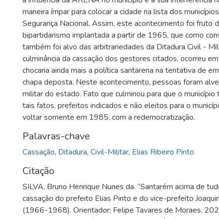
a influência da ARENA no município e a sua interferência na 
maneira ímpar para colocar a cidade na lista dos município
Segurança Nacional. Assim, este acontecimento foi fruto da
bipartidarismo implantada a partir de 1965, que como con
também foi alvo das arbitrariedades da Ditadura Civil - Mi
culminância da cassação dos gestores citados, ocorreu e
chocaria ainda mais a política santarena na tentativa de 
chapa deposta. Neste acontecimento, pessoas foram alvej
militar do estado. Fato que culminou para que o município t
tais fatos, prefeitos indicados e não eleitos para o municí
voltar somente em 1985, com a redemocratização.
Palavras-chave
Cassação
,
Ditadura
,
Civil-Militar
,
Elias Ribeiro Pinto
Citação
SILVA, Bruno Henrique Nunes da. “Santarém acima de tud
cassação do prefeito Elias Pinto e do vice-prefeito Joaqui
(1966-1968). Orientador: Felipe Tavares de Moraes. 2025