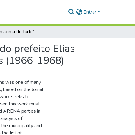
Entrar
“Santarém acima de tudo”: o processo de cassação do prefeito Elias Pinto e do vice-prefeito Joaquim de Oliveira Martins (1966-1968)
o prefeito Elias
ns (1966-1968)
ins was one of many
s, based on the Jornal
 work seeks to
ver, this work must
and ARENA parties in
analysis of
 the municipality and
 the list of