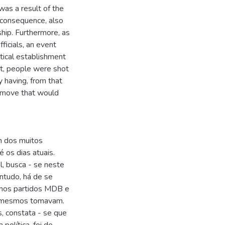
 was a result of the
 consequence, also
rship. Furthermore, as
ficials, an event
tical establishment
ent, people were shot
ty having, from that
 move that would
um dos muitos
 os dias atuais.
al, busca - se neste
ontudo, há de se
s nos partidos MDB e
s mesmos tomavam.
s, constata - se que