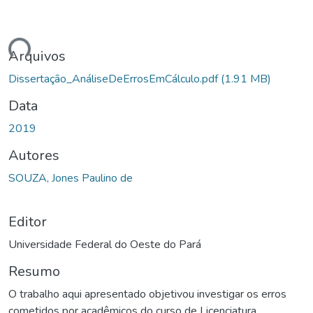
ando...
Arquivos
Dissertação_AnáliseDeErrosEmCálculo.pdf
(1.91 MB)
Data
2019
Autores
SOUZA, Jones Paulino de
Editor
Universidade Federal do Oeste do Pará
Resumo
O trabalho aqui apresentado objetivou investigar os erros
cometidos por acadêmicos do curso de Licenciatura