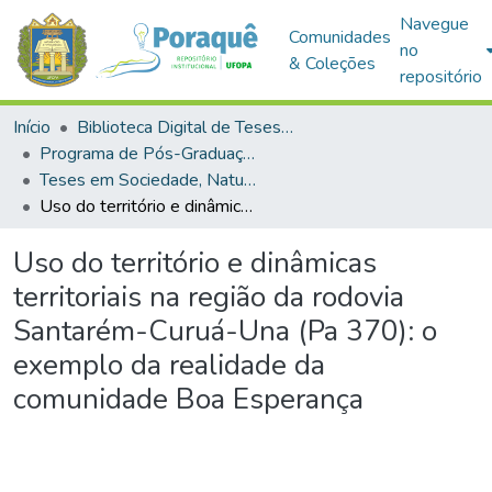
Navegue
Comunidades
no
& Coleções
repositório
Início
Biblioteca Digital de Teses e Dissertações (BDTD)
Programa de Pós-Graduação em Sociedade, Natureza e Desenvolvimento (PPGSND)
Teses em Sociedade, Natureza e Desenvolvimento (Doutorado)
Uso do território e dinâmicas territoriais na região da rodovia Santarém-Curuá-Una (Pa 370): o exemplo da realidade da comunidade Boa Esperança
Uso do território e dinâmicas
territoriais na região da rodovia
Santarém-Curuá-Una (Pa 370): o
exemplo da realidade da
comunidade Boa Esperança