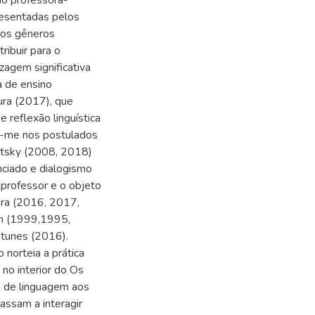
mo professora-
resentadas pelos
dos gêneros
tribuir para o
zagem significativa
 de ensino
ura (2017), que
e reflexão linguística
io-me nos postulados
otsky (2008, 2018)
nciado e dialogismo
-professor e o objeto
ura (2016, 2017,
an (1999,1995,
ntunes (2016).
 norteia a prática
 no interior do Os
s de linguagem aos
assam a interagir