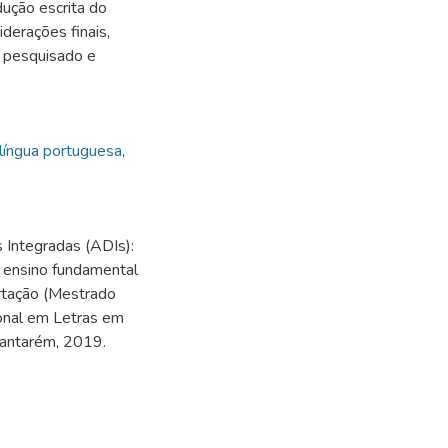
dução escrita do
iderações finais,
e pesquisado e
língua portuguesa
,
 Integradas (ADIs):
 ensino fundamental
ertação (Mestrado
onal em Letras em
Santarém, 2019.