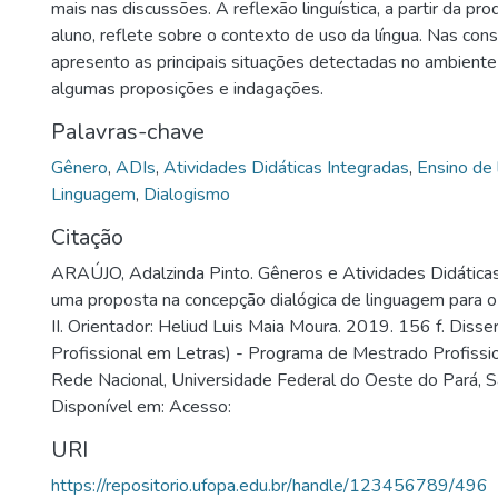
mais nas discussões. A reflexão linguística, a partir da pro
aluno, reflete sobre o contexto de uso da língua. Nas cons
apresento as principais situações detectadas no ambient
algumas proposições e indagações.
Palavras-chave
Gênero
,
ADIs
,
Atividades Didáticas Integradas
,
Ensino de 
Linguagem
,
Dialogismo
Citação
ARAÚJO, Adalzinda Pinto. Gêneros e Atividades Didáticas
uma proposta na concepção dialógica de linguagem para o
II. Orientador: Heliud Luis Maia Moura. 2019. 156 f. Diss
Profissional em Letras) - Programa de Mestrado Profissi
Rede Nacional, Universidade Federal do Oeste do Pará, 
Disponível em: Acesso:
URI
https://repositorio.ufopa.edu.br/handle/123456789/496