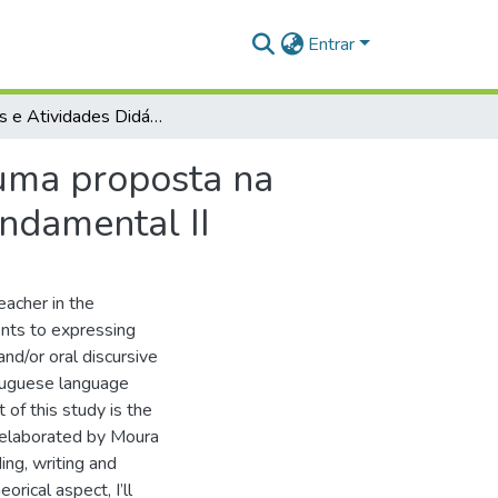
Entrar
Gêneros e Atividades Didáticas Integradas (ADIs): uma proposta na concepção dialógica de linguagem para o ensino fundamental II
 uma proposta na
ndamental II
eacher in the
ents to expressing
nd/or oral discursive
rtuguese language
 of this study is the
) elaborated by Moura
ing, writing and
orical aspect, I’ll