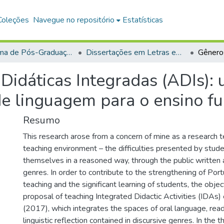
Coleções
Navegue no repositório
Estatísticas
Programa de Pós-Graduação em Mestrado Profissional em Letras em Rede Nacional (PROFLETRAS)
Dissertações em Letras em Rede Nacional (Mestrado Profissional)
Didáticas Integradas (ADIs):
de linguagem para o ensino fu
Resumo
This research arose from a concern of mine as a research t
teaching environment – the difficulties presented by stud
themselves in a reasoned way, through the public written a
genres. In order to contribute to the strengthening of Po
teaching and the significant learning of students, the object
proposal of teaching Integrated Didactic Activities (IDAs
(2017), which integrates the spaces of oral language, read
linguistic reflection contained in discursive genres. In the the