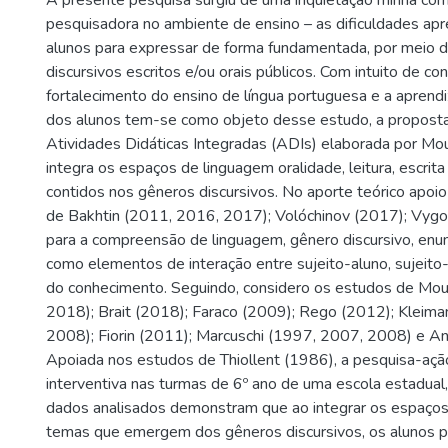
A presente pesquisa surgiu de uma inquietação minha co
pesquisadora no ambiente de ensino – as dificuldades ap
alunos para expressar de forma fundamentada, por meio 
discursivos escritos e/ou orais públicos. Com intuito de con
fortalecimento do ensino de língua portuguesa e a aprendi
dos alunos tem-se como objeto desse estudo, a proposta
Atividades Didáticas Integradas (ADIs) elaborada por Mo
integra os espaços de linguagem oralidade, leitura, escrita 
contidos nos gêneros discursivos. No aporte teórico apo
de Bakhtin (2011, 2016, 2017); Volóchinov (2017); Vyg
para a compreensão de linguagem, gênero discursivo, enu
como elementos de interação entre sujeito-aluno, sujeito
do conhecimento. Seguindo, considero os estudos de Mo
2018); Brait (2018); Faraco (2009); Rego (2012); Kleim
2008); Fiorin (2011); Marcuschi (1997, 2007, 2008) e A
Apoiada nos estudos de Thiollent (1986), a pesquisa-ação
interventiva nas turmas de 6º ano de uma escola estadual,
dados analisados demonstram que ao integrar os espaço
temas que emergem dos gêneros discursivos, os alunos p