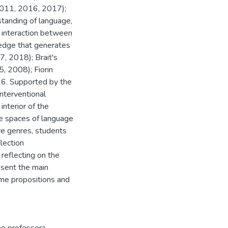
(2011, 2016, 2017);
tanding of language,
f interaction between
ledge that generates
7, 2018); Brait's
, 2008); Fiorin
6. Supported by the
interventional
interior of the
e spaces of language
ve genres, students
flection
reflecting on the
resent the main
ome propositions and